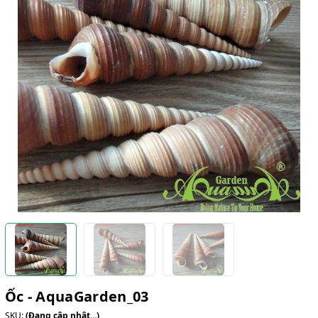
Ốc - AquaGarden_03
SKU:
(Đang cập nhật...)