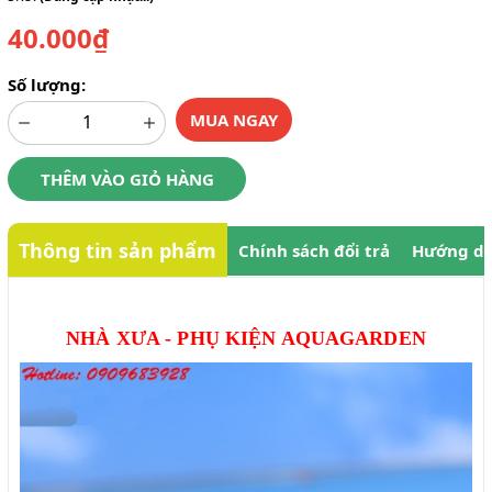
40.000₫
Số lượng:
MUA NGAY
THÊM VÀO GIỎ HÀNG
Thông tin sản phẩm
Chính sách đổi trả
Hướng dẫ
NHÀ XƯA - PHỤ KIỆN AQUAGARDEN