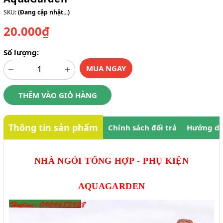
SKU:
(Đang cập nhật...)
20.000₫
Số lượng:
MUA NGAY
THÊM VÀO GIỎ HÀNG
Thông tin sản phẩm
Chính sách đổi trả
Hướng dẫ
NHÀ NGÓI TỔNG HỢP - PHỤ KIỆN
AQUAGARDEN