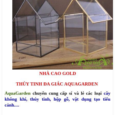
NHÀ CAO GOLD
THỦY TINH ĐA GIÁC AQUAGARDEN
AquaGarden
chuyên cung cấp sỉ và lẻ các loại
cây
không khí
,
thủy tinh
,
hộp gỗ
,
vật dụng tạo tiểu
cảnh....