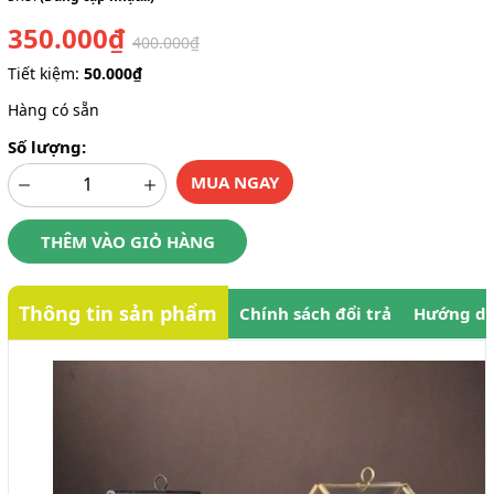
350.000₫
400.000₫
Tiết kiệm:
50.000₫
Hàng có sẵn
Số lượng:
MUA NGAY
THÊM VÀO GIỎ HÀNG
Thông tin sản phẩm
Chính sách đổi trả
Hướng dẫ