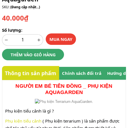
SKU:
(Đang cập nhật...)
40.000₫
Số lượng:
MUA NGAY
THÊM VÀO GIỎ HÀNG
Thông tin sản phẩm
Chính sách đổi trả
Hướng dẫ
NGƯỜI EM BÉ TIÊN ĐỒNG _ PHỤ KIỆN
AQUAGARDEN
Phụ kiện tiểu cảnh là gì ?
Phụ kiện tiểu cảnh
( Phụ kiện terarium ) là sản phẩm được
chế tác chủ yếu từ nhựa PVC. Sản phẩm được thiết kế và