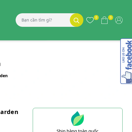
0
0
n
rden
Garden
Ship hàng toàn quốc