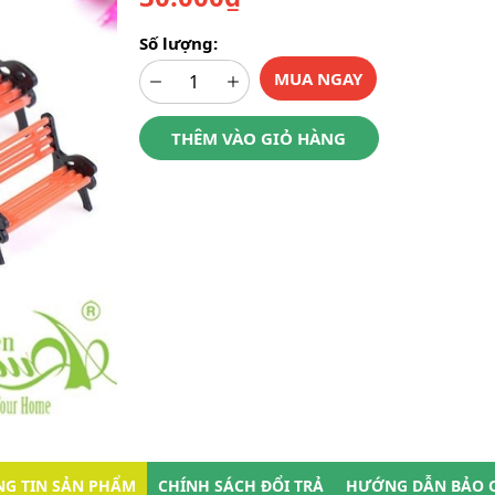
Số lượng:
MUA NGAY
THÊM VÀO GIỎ HÀNG
G TIN SẢN PHẨM
CHÍNH SÁCH ĐỔI TRẢ
HƯỚNG DẪN BẢO 