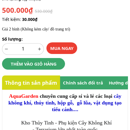
500.000₫
530.000₫
Tiết kiệm:
30.000₫
Giá 2 bình (Không kèm cây/ đồ trang trí)
Số lượng:
MUA NGAY
THÊM VÀO GIỎ HÀNG
Thông tin sản phẩm
Chính sách đổi trả
Hướng dẫ
AquaGarden
chuyên cung cấp sỉ và lẻ các loại
cây
không khí
,
thủy tinh
,
hộp gỗ
,
gỗ lũa, vật dụng tạo
tiểu cảnh....
Kho Thủy Tinh - Phụ kiện Cây Không Khí
- Terrarium lớn nhất toàn quốc