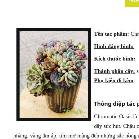
THÔN
Tên tác phẩm:
Chr
Hình dáng bình:
Kích thước bình:
Thành phần cây:
s
Phụ kiện đi kèm
:
Thông điệp tác
Chromatic Oasis là
đầy sức hút. Chậu c
nhàng, vàng ấm áp, tím mơ màng đến những sắc hồng 