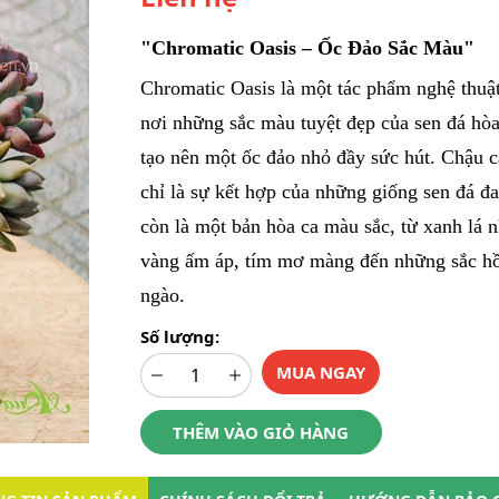
"Chromatic Oasis – Ốc Đảo Sắc Màu"
Chromatic Oasis là một tác phẩm nghệ thuậ
nơi những sắc màu tuyệt đẹp của sen đá hò
tạo nên một ốc đảo nhỏ đầy sức hút. Chậu 
chỉ là sự kết hợp của những giống sen đá đ
còn là một bản hòa ca màu sắc, từ xanh lá 
vàng ấm áp, tím mơ màng đến những sắc h
ngào.
Số lượng:
MUA NGAY
THÊM VÀO GIỎ HÀNG