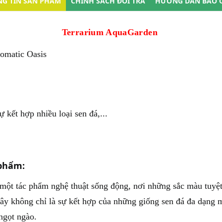
G TIN SẢN PHẨM
CHÍNH SÁCH ĐỔI TRẢ
HƯỚNG DẪN BẢO 
Terrarium AquaGarden
omatic Oasis
ự kết hợp nhiều loại sen đá,...
 phẩm:
 một tác phẩm nghệ thuật sống động, nơi những sắc màu tuyệt
ây không chỉ là sự kết hợp của những giống sen đá đa dạng m
ngọt ngào.