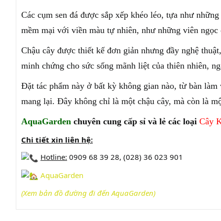
Các cụm sen đá được sắp xếp khéo léo, tựa như những 
mềm mại với viền màu tự nhiên, như những viên ngọc q
Chậu cây được thiết kế đơn giản nhưng đầy nghệ thuật
minh chứng cho sức sống mãnh liệt của thiên nhiên, ng
Đặt tác phẩm này ở bất kỳ không gian nào, từ bàn làm
mang lại. Đây không chỉ là một chậu cây, mà còn là một
AquaGarden
chuyên cung cấp sỉ và lẻ các loại
Cây 
Chi tiết xin liên hệ:
Hotline:
0909 68 39 28, (028) 36 023 901
AquaGarden
(Xem bản đồ đường đi đến AquaG
arden)