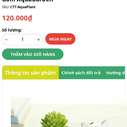
SKU:
CTT-AquaPlant
120.000₫
Số lượng:
MUA NGAY
THÊM VÀO GIỎ HÀNG
Thông tin sản phẩm
Chính sách đổi trả
Hướng dẫ