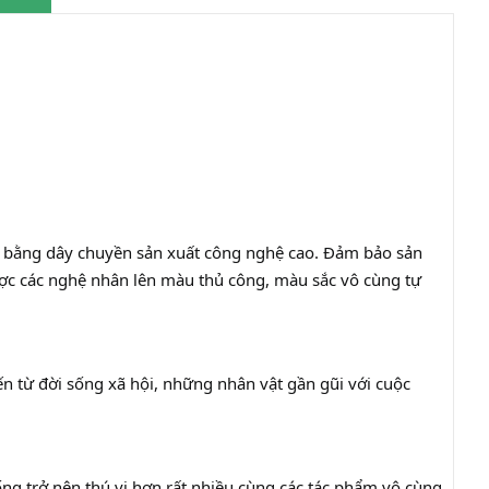
nh bằng dây chuyền sản xuất công nghệ cao. Đảm bảo sản
ược các nghệ nhân lên màu thủ công, màu sắc vô cùng tự
ến từ đời sống xã hội, những nhân vật gần gũi với cuộc
ống trở nên thú vị hơn rất nhiều cùng các tác phẩm vô cùng