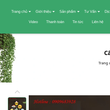
Trang chủ
Giới thiệu
Sản phẩm
Tư Vấn
Dịc
Video
Thanh toán
Tin tức
Liên hệ
C
Trang 