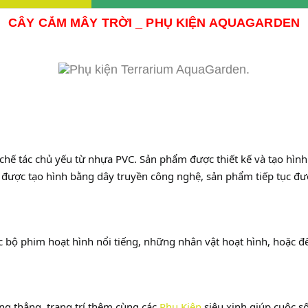
CÂY CẮM MÂY TRỜI _ PHỤ KIỆN AQUAGARDEN
 chế tác chủ yếu từ nhựa PVC. Sản phẩm được thiết kế và tạo hì
i được tạo hình bằng dây truyền công nghệ, sản phẩm tiếp tục đ
ác bộ phim hoạt hình nổi tiếng, những nhân vật hoạt hình, hoặc đ
căng thẳng, trang trí thêm cùng các
Phu Kiện
siêu xinh giúp cuộc s