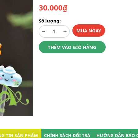
30.000₫
Số lượng:
MUA NGAY
THÊM VÀO GIỎ HÀNG
G TIN SẢN PHẨM
CHÍNH SÁCH ĐỔI TRẢ
HƯỚNG DẪN BẢO 