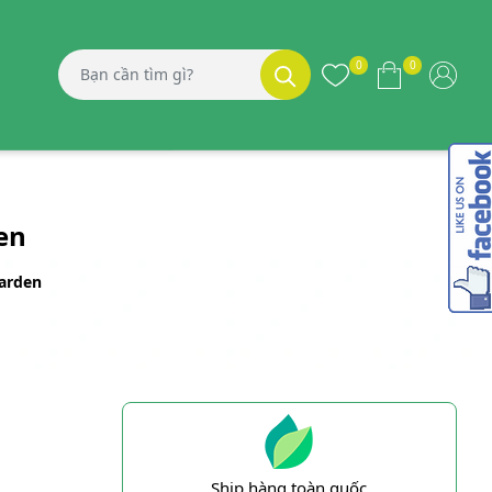
0
0
en
arden
Ship hàng toàn quốc