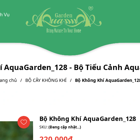
h Vụ
í AquaGarden_128 - Bộ Tiểu Cảnh Aq
rang chủ
BỘ CÂY KHÔNG KHÍ
Bộ Không Khí AquaGarden_12
Bộ Không Khí AquaGarden_128
SKU:
(Đang cập nhật...)
220.000₫