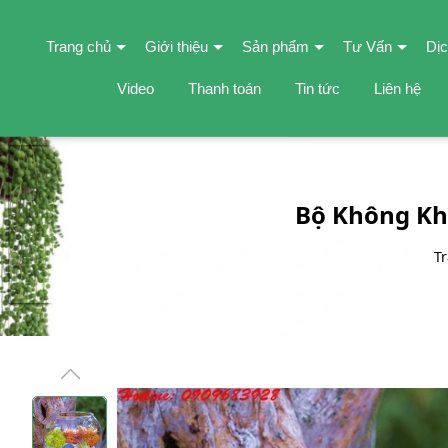
Trang chủ
Giới thiệu
Sản phẩm
Tư Vấn
Dịc
Video
Thanh toán
Tin tức
Liên hệ
Bộ Không Kh
T