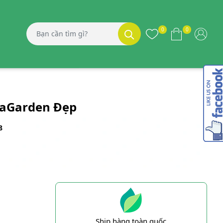
0
0
uaGarden Đẹp
8
Ship hàng toàn quốc