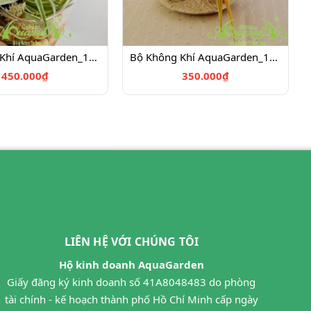
Bộ Không Khí AquaGarden_103
Bộ Không Khí AquaGarden_104 - Bộ Tiểu Cảnh AquaGarden Đẹp
450.000₫
350.000₫
LIÊN HỆ VỚI CHÚNG TÔI
Hộ kinh doanh AquaGarden
Giấy đăng ký kinh doanh số 41A8048483 do phòng
tài chính - kế hoạch thành phố Hồ Chí Minh cấp ngày