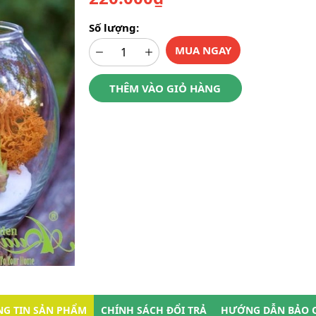
Số lượng:
MUA NGAY
THÊM VÀO GIỎ HÀNG
G TIN SẢN PHẨM
CHÍNH SÁCH ĐỔI TRẢ
HƯỚNG DẪN BẢO 