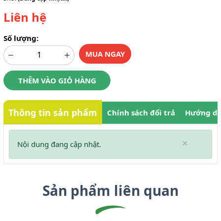
Liên hệ
Số lượng:
MUA NGAY
THÊM VÀO GIỎ HÀNG
Thông tin sản phẩm
Chính sách đổi trả
Hướng dẫ
×
Nội dung đang cập nhật.
Sản phẩm liên quan