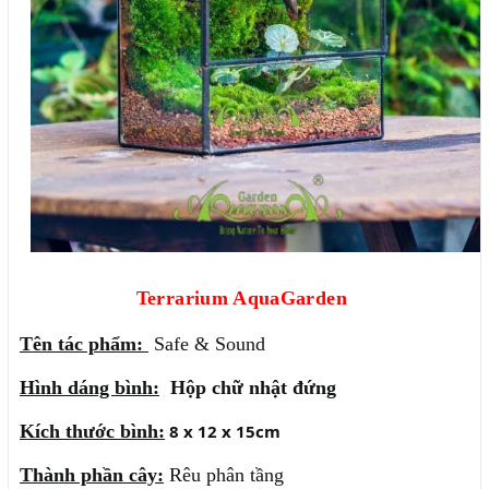
Terrarium AquaGarden
Tên tác phẩm:
Safe & Sound
Hình dáng bình:
Hộp chữ nhật đứng
Kích thước bình:
8 x 12 x 15cm
Thành phần cây:
Rêu phân tầng