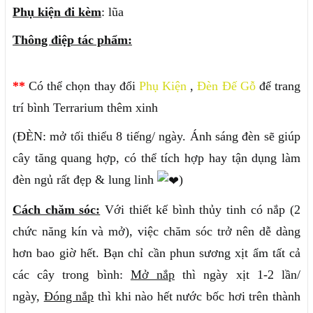
Phụ kiện đi kèm
: lũa
Thông điệp tác phẩm:
**
Có thể chọn thay đổi
Phụ Kiện
,
Đèn Đế Gỗ
để trang
trí bình Terrarium thêm xinh
(ĐÈN: mở tối thiểu 8 tiếng/ ngày. Ánh sáng đèn sẽ giúp
cây tăng quang hợp, có thể tích hợp hay tận dụng làm
đèn ngủ rất đẹp & lung linh
)
Cách chăm sóc:
Với thiết kế bình thủy tinh có nắp (2
chức năng kín và mở), việc chăm sóc trở nên dễ dàng
hơn bao giờ hết. Bạn chỉ cần phun sương xịt ẩm tất cả
các cây trong bình:
Mở nắp
thì ngày xịt 1-2 lần/
ngày,
Đóng nắp
thì khi nào hết nước bốc hơi trên thành